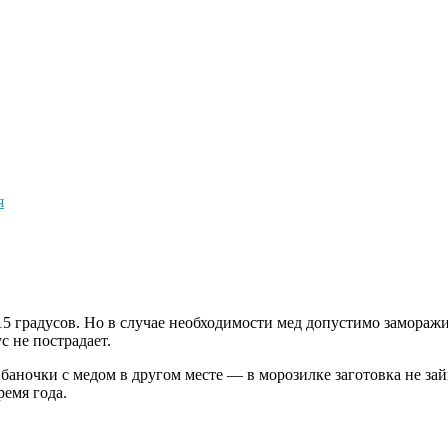
я
5 градусов.
Но в случае необходимости мед допустимо замораж
с не пострадает.
 баночки с медом в другом месте — в морозилке заготовка не за
ремя года.