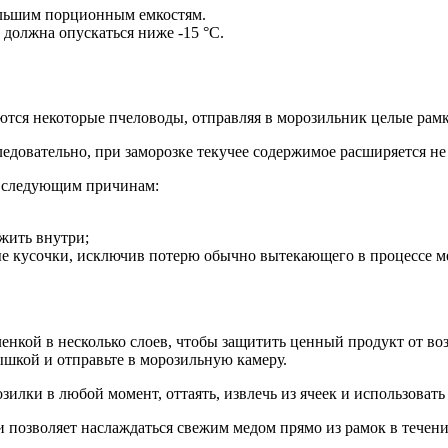
большим порционным емкостям.
 должна опускаться ниже -15 °C.
тся некоторые пчеловоды, отправляя в морозильник целые рамк
ледовательно, при заморозке текучее содержимое расширяется не
о следующим причинам:
 жить внутри;
ные кусочки, исключив потерю обычно вытекающего в процессе м
нкой в несколько слоев, чтобы защитить ценный продукт от воз
ышкой и отправьте в морозильную камеру.
илки в любой момент, оттаять, извлечь из ячеек и использовать
 позволяет наслаждаться свежим медом прямо из рамок в течение