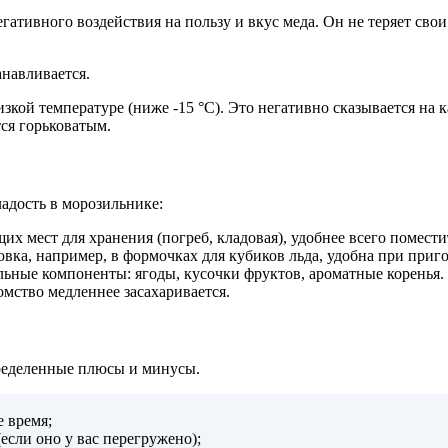
гативного воздействия на пользу и вкус меда.
Он не теряет свои
анавливается.
кой температуре (ниже -15 °C). Это негативно сказывается на 
ся горьковатым.
адость в морозильнике:
х мест для хранения (погреб, кладовая), удобнее всего помести
ка, например, в формочках для кубиков льда, удобна при приг
ьные компоненты: ягоды, кусочки фруктов, ароматные коренья.
мство медленнее засахаривается.
ределенные плюсы и минусы.
е время;
если оно у вас перегружено);