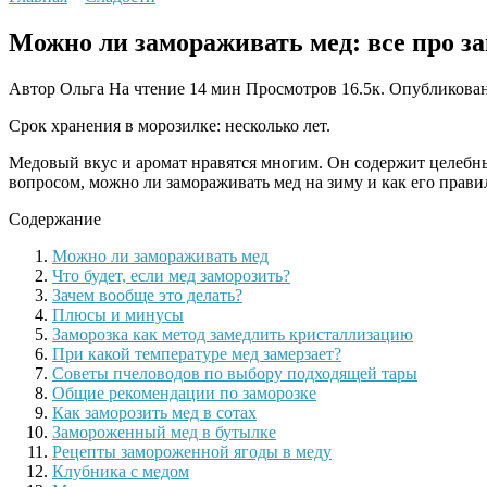
Можно ли замораживать мед: все про з
Автор
Ольга
На чтение
14 мин
Просмотров
16.5к.
Опубликова
Срок хранения в морозилке:
несколько лет.
Медовый вкус и аромат нравятся многим. Он содержит целебны
вопросом, можно ли замораживать мед на зиму и как его прави
Содержание
Можно ли замораживать мед
Что будет, если мед заморозить?
Зачем вообще это делать?
Плюсы и минусы
Заморозка как метод замедлить кристаллизацию
При какой температуре мед замерзает?
Советы пчеловодов по выбору подходящей тары
Общие рекомендации по заморозке
Как заморозить мед в сотах
Замороженный мед в бутылке
Рецепты замороженной ягоды в меду
Клубника с медом