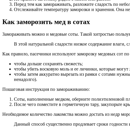
Перед тем как замораживать, разложите сладость по не
Отслеживайте температуру заморозки и хранения. Она не
Как заморозить мед в сотах
Замораживать можно и медовые соты. Такой хитростью пользую
В этой натуральной сладости низкое содержание влаги, с
Как правило, пасечники используют заморозку медовых сот п
чтобы дольше сохранять свежесть;
чтобы убить восковую моль и ее личинки, которые могут
чтобы затем аккуратно вырезать из рамки с сотами нуж
ненадолго).
Пошаговая инструкция по замораживанию:
Соты, наполненные медком, оберните полиэтиленовой пле
После чего поместите в герметичную тару, закупорьте кр
Необходимое количество лакомства можно достать из недр мороз
Данный способ существенно продлевает сроки годности и