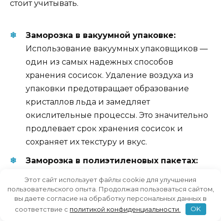
стоит учитывать.
Заморозка в вакуумной упаковке:
Использование вакуумных упаковщиков —
один из самых надежных способов
хранения сосисок. Удаление воздуха из
упаковки предотвращает образование
кристаллов льда и замедляет
окислительные процессы. Это значительно
продлевает срок хранения сосисок и
сохраняет их текстуру и вкус.
Заморозка в полиэтиленовых пакетах:
Если вакуумного упаковщика нет, сосиски
Этот сайт использует файлы cookie для улучшения
можно замораживать в герметичных
пользовательского опыта. Продолжая пользоваться сайтом,
вы даете согласие на обработку персональных данных в
полиэтиленовых пакетах. Чтобы избежать
соответствие с
политикой конфиденциальности.
OK
прилипания, лучше всего разделить их на