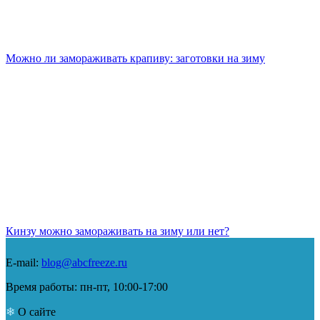
Можно ли замораживать крапиву: заготовки на зиму
Кинзу можно замораживать на зиму или нет?
E-mail:
blog@abcfreeze.ru
Время работы: пн-пт, 10:00-17:00
О сайте