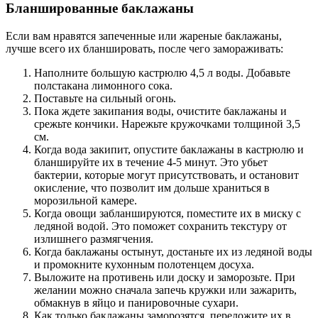
Бланшированные баклажаны
Если вам нравятся запеченные или жареные баклажаны,
лучше всего их бланшировать, после чего замораживать:
Наполните большую кастрюлю 4,5 л воды. Добавьте
полстакана лимонного сока.
Поставьте на сильный огонь.
Пока ждете закипания воды, очистите баклажаны и
срежьте кончики. Нарежьте кружочками толщиной 3,5
см.
Когда вода закипит, опустите баклажаны в кастрюлю и
бланшируйте их в течение 4-5 минут. Это убьет
бактерии, которые могут присутствовать, и остановит
окисление, что позволит им дольше храниться в
морозильной камере.
Когда овощи забланшируются, поместите их в миску с
ледяной водой. Это поможет сохранить текстуру от
излишнего размягчения.
Когда баклажаны остынут, достаньте их из ледяной воды
и промокните кухонным полотенцем досуха.
Выложите на противень или доску и заморозьте. При
желании можно сначала запечь кружки или зажарить,
обмакнув в яйцо и панировочные сухари.
Как только баклажаны заморозятся, переложите их в