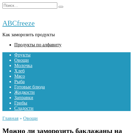
Перейти
Search
к
for:
содержанию
ABCfreeze
Как заморозить продукты
Продукты по алфавиту
Фрукты
Овощи
Молочка
Хлеб
Мясо
Рыба
Готовые блюда
Жидкости
Заправки
Грибы
Сладости
Главная
»
Овощи
Можно ли заморозить баклажаны на