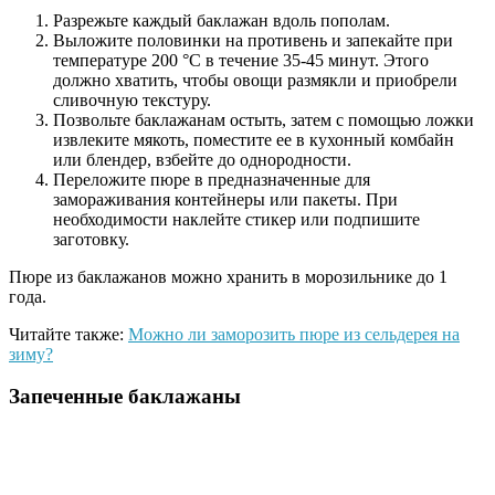
Разрежьте каждый баклажан вдоль пополам.
Выложите половинки на противень и запекайте при
температуре 200 °C в течение 35-45 минут. Этого
должно хватить, чтобы овощи размякли и приобрели
сливочную текстуру.
Позвольте баклажанам остыть, затем с помощью ложки
извлеките мякоть, поместите ее в кухонный комбайн
или блендер, взбейте до однородности.
Переложите пюре в предназначенные для
замораживания контейнеры или пакеты. При
необходимости наклейте стикер или подпишите
заготовку.
Пюре из баклажанов можно хранить в морозильнике до 1
года.
Читайте также:
Можно ли заморозить пюре из сельдерея на
зиму?
Запеченные баклажаны