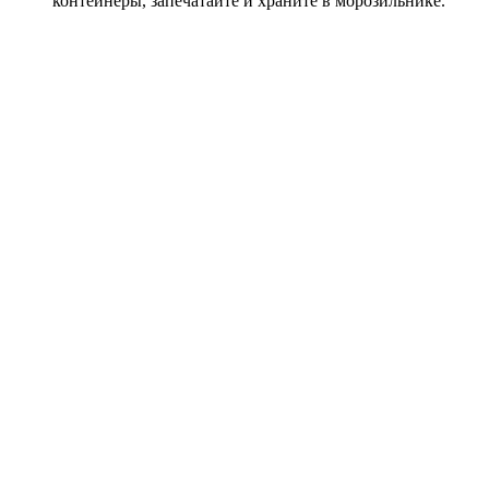
контейнеры, запечатайте и храните в морозильнике.